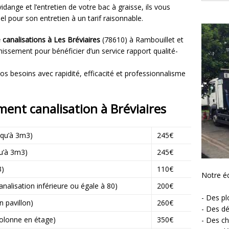
idange et l’entretien de votre bac à graisse, ils vous
 pour son entretien à un tarif raisonnable.
canalisations à Les Bréviaires
(78610) à Rambouillet et
issement pour bénéficier d’un service rapport qualité-
os besoins avec rapidité, efficacité et professionnalisme
ment canalisation à Bréviaires
squ’à 3m3)
245€
qu’à 3m3)
245€
3)
110€
Notre éq
lisation inférieure ou égale à 80)
200€
- Des p
 pavillon)
260€
- Des d
lonne en étage)
350€
- Des ch