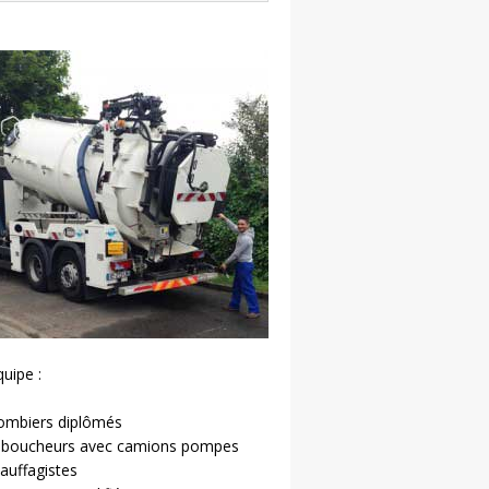
uipe :
lombiers diplômés
éboucheurs avec camions pompes
auffagistes