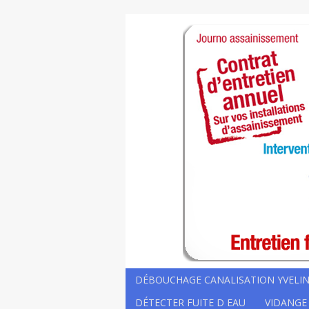
DÉBOUCHAGE CANALISATION YVELIN
DÉTECTER FUITE D EAU
VIDANGE