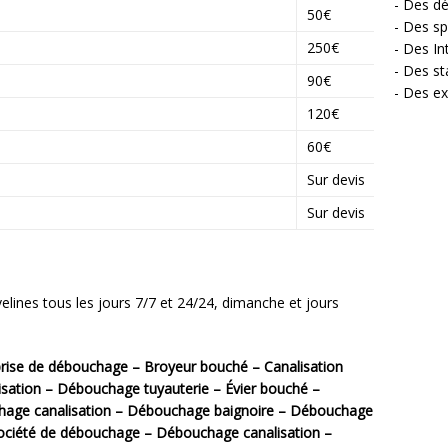
- Des dé
50€
- Des sp
250€
- Des In
- Des st
90€
- Des ex
120€
60€
n
Sur devis
Sur devis
ines tous les jours 7/7 et 24/24, dimanche et jours
prise de débouchage – Broyeur bouché – Canalisation
ation – Débouchage tuyauterie – Évier bouché –
age canalisation – Débouchage baignoire – Débouchage
ociété de débouchage – Débouchage canalisation –