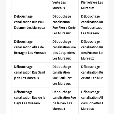
Verte Les
Pierrelayes Les
Mureaux
Mureaux
Débouchage
Débouchage
Débouchage
canalisation Rue Paul
canalisation
canalisation Rue
Doumer Les Mureaux
Rue Pierre Curie
Toulouse Lautrec
Les Mureaux
Les Mureaux
Débouchage
Débouchage
Débouchage
canalisation Allée de
canalisation Rue
canalisation Rue
Bretagne Les Mureaux
des Coquetiers
des Puiseux Les
Les Mureaux
Mureaux
Débouchage
Débouchage
Débouchage
canalisation Rue Saint
canalisation
canalisation Rue
Jean Les Mureaux
Rue Paul Bert
Ariane Les Mureaux
Les Mureaux
Débouchage
Débouchage
Débouchage
canalisation Rue de la
canalisation Rue
canalisation Allée
Haye Les Mureaux
de la Paix Les
des Corvettes Les
Mureaux
Mureaux