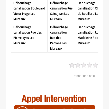
Débouchage
Débouchage
Débouchage
canalisation Boulevard
canalisation Rue
canalisation Chemin
Victor Hugo Les
Saint-Jean Les
du Rouillard Les
Mureaux
Mureaux
Mureaux
Débouchage
Débouchage
Débouchage
canalisation Rue des
canalisation
canalisation Rue
Pierrelayes Les
Rue des
Madeleine Roch Les
Mureaux
Perrons Les
Mureaux
Mureaux
Donner une note