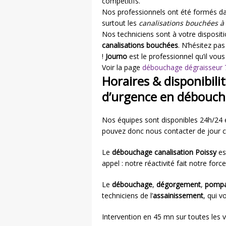
compétitifs.
Nos professionnels ont été formés dan
surtout les
canalisations bouchées à 
Nos techniciens sont à votre disposit
canalisations bouchées
. N’hésitez pas
!
Journo
est le professionnel qu’il vou
Voir la page
débouchage dégraisseur 
Horaires & disponibili
d’urgence en débouch
Nos équipes sont disponibles 24h/24 et
pouvez donc nous contacter de jour 
Le
débouchage canalisation Poissy
es
appel : notre réactivité fait notre force
Le
débouchage
,
dégorgement
,
pomp
techniciens de l’
assainissement
, qui v
Intervention en 45 mn sur toutes les vi