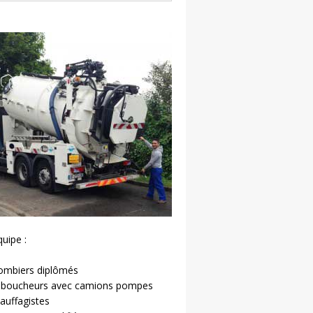
uipe :
lombiers diplômés
éboucheurs avec camions pompes
auffagistes