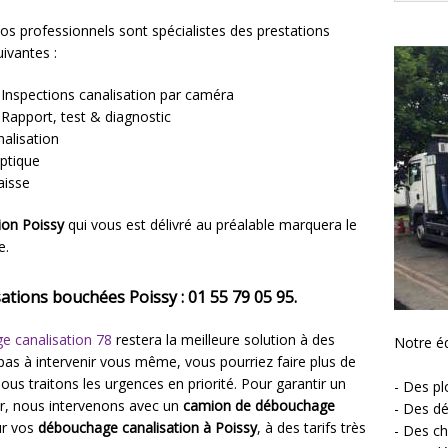
os professionnels sont spécialistes des prestations
uivantes :
 Inspections canalisation par caméra
 Rapport, test & diagnostic
alisation
ptique
aisse
ion Poissy
qui vous est délivré au préalable marquera le
e.
tions bouchées Poissy : 01 55 79 05 95.
e canalisation 78
restera la meilleure solution à des
Notre éq
as à intervenir vous même, vous pourriez faire plus de
us traitons les urgences en priorité. Pour garantir un
- Des p
ur, nous intervenons avec un
camion de débouchage
- Des d
ur vos
débouchage canalisation à Poissy
, à des tarifs très
- Des ch