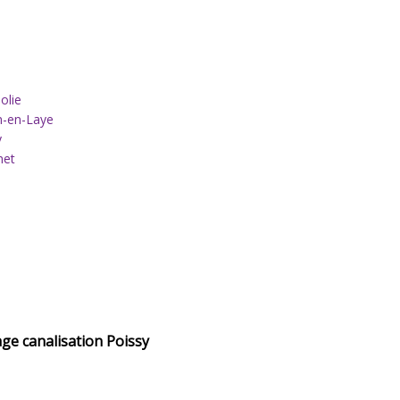
olie
n-en-Laye
y
net
ge canalisation Poissy