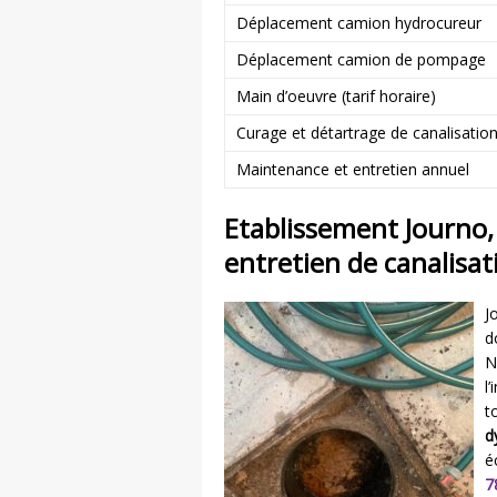
Déplacement camion hydrocureur
Déplacement camion de pompage
Main d’oeuvre (tarif horaire)
Curage et détartrage de canalisatio
Maintenance et entretien annuel
Etablissement Journo
entretien de canalisat
J
d
N
l
t
d
é
7