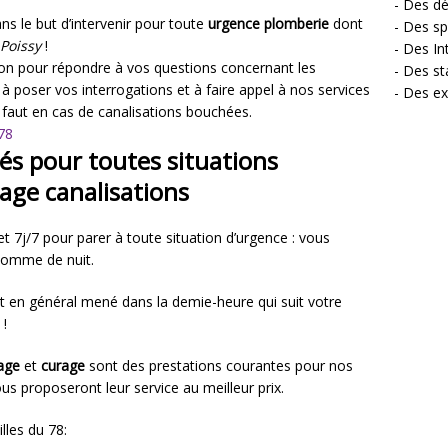
- Des dé
s le but d’intervenir pour toute
urgence plomberie
dont
- Des sp
Poissy
!
- Des In
ion pour répondre à vos questions concernant les
- Des st
 à poser vos interrogations et à faire appel à nos services
- Des ex
s faut en cas de canalisations bouchées.
78
tés pour toutes situations
age canalisations
 7j/7 pour parer à toute situation d’urgence : vous
comme de nuit.
t en général mené dans la demie-heure qui suit votre
 !
age
et
curage
sont des prestations courantes pour nos
ous proposeront leur service au meilleur prix.
lles du 78: