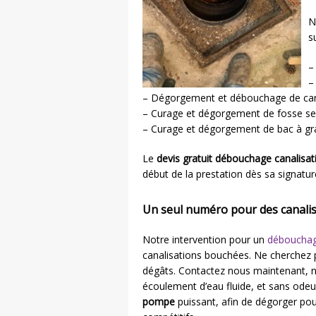
N
s
–
–
– Dégorgement et débouchage de can
– Curage et dégorgement de fosse se
– Curage et dégorgement de bac à gr
Le
devis gratuit débouchage canalisat
début de la prestation dès sa signatur
Un seul numéro pour des canalisa
Notre intervention pour un
débouchag
canalisations bouchées. Ne cherchez p
dégâts. Contactez nous maintenant, no
écoulement d’eau fluide, et sans ode
pompe
puissant, afin de dégorger po