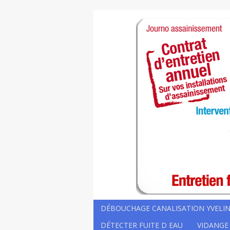
DÉBOUCHAGE CANALISATION YVELIN
DÉTECTER FUITE D EAU
VIDANGE