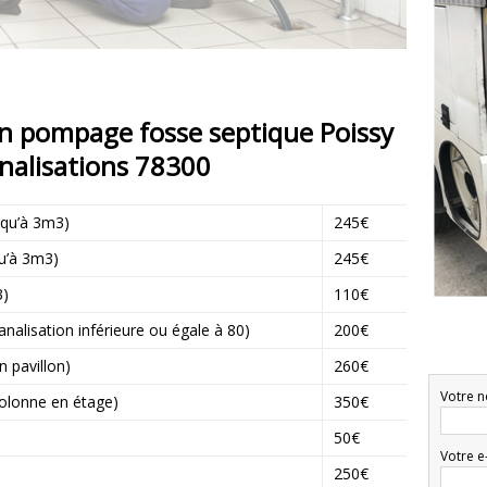
 en pompage fosse septique Poissy
nalisations 78300
squ’à 3m3)
245€
qu’à 3m3)
245€
3)
110€
lisation inférieure ou égale à 80)
200€
 pavillon)
260€
Votre n
lonne en étage)
350€
50€
Votre e
250€