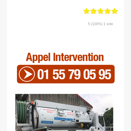
5
(100%)
1
vote