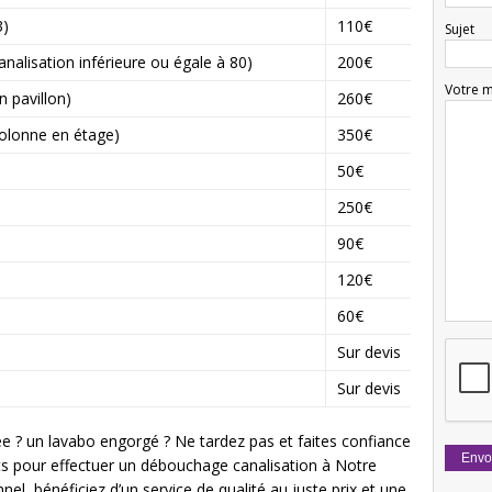
3)
110€
Sujet
lisation inférieure ou égale à 80)
200€
Votre 
 pavillon)
260€
lonne en étage)
350€
50€
250€
90€
120€
60€
n
Sur devis
Sur devis
 ? un lavabo engorgé ? Ne tardez pas et faites confiance
ts pour effectuer un débouchage canalisation à Notre
el, bénéficiez d’un service de qualité au juste prix et une