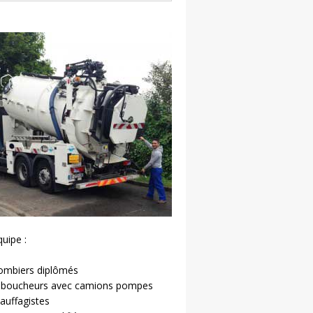
uipe :
lombiers diplômés
éboucheurs avec camions pompes
auffagistes