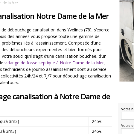
 de la Mer
analisation Notre Dame de la Mer
 de débouchage canalisation dans Yvelines (78), s’exerce
epuis des années vous propose toute une gamme de
os problèmes liés à l’assainissement. Composée d’une
t des déboucheurs expérimentés et bien formés pour
votre souci qu’il s’agit d’une canalisation bouchée, d’un
 le
vidange de fosse septique à Notre Dame de la Mer
,
es techniciens de Journo assainissement sont au service
t collectivités 24h/24 et 7j/7 pour débouchage canalisation
alentours.
age canalisation à Notre Dame de
Votre n
squ’à 3m3)
245€
Votre e
qu’à 3m3)
245€